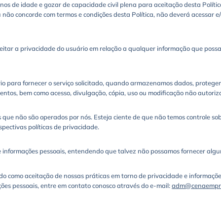
nos de idade e gozar de capacidade civil plena para aceitação desta Políti
ão concorde com termos e condições desta Política, não deverá acessar e/ou
r a privacidade do usuário em relação a qualquer informação que possamo
io para fornecer o serviço solicitado, quando armazenamos dados, proteg
amentos, bem como acesso, divulgação, cópia, uso ou modificação não autoriz
os que não são operados por nós. Esteja ciente de que não temos controle sob
pectivas políticas de privacidade.
 de informações pessoais, entendendo que talvez não possamos fornecer algu
do como aceitação de nossas práticas em torno de privacidade e informaçõe
ões pessoais, entre em contato conosco através do e-mail:
adm@cenaempre