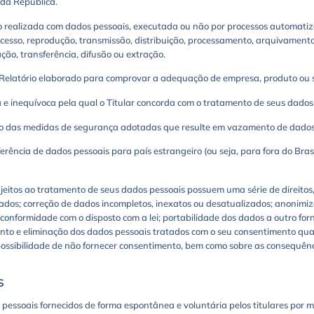
 da República.
 realizada com dados pessoais, executada ou não por processos automatiza
, acesso, reprodução, transmissão, distribuição, processamento, arquivamen
ção, transferência, difusão ou extração.
Relatório elaborado para comprovar a adequação de empresa, produto ou 
a e inequívoca pela qual o Titular concorda com o tratamento de seus dado
o das medidas de segurança adotadas que resulte em vazamento de dados
erência de dados pessoais para país estrangeiro (ou seja, para fora do Bras
ujeitos ao tratamento de seus dados pessoais possuem uma série de direitos
ados; correção de dados incompletos, inexatos ou desatualizados; anonimiz
conformidade com o disposto com a lei; portabilidade dos dados a outro for
nto e eliminação dos dados pessoais tratados com o seu consentimento qua
possibilidade de não fornecer consentimento, bem como sobre as consequên
S
essoais fornecidos de forma espontânea e voluntária pelos titulares por me