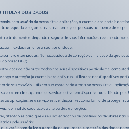
O TITULAR DOS DADOS
ssoais, será usuário do nosso site e aplicações, a exemplo dos portais dest
 adequado e seguro das suas informações pessoais também é de respons
o tratamento adequado e seguro de suas informações, recomendamos qu
possuam exclusivamente a sua titularidade;
ê sempre atualizadas. Na necessidade de correção ou inclusão de quaisque
il do nosso DPO;
ntra acessos não autorizados nos seus dispositivos particulares (computad
nça e proteção (a exemplo dos antivírus) utilizados nos dispositivos parti
am do seu convívio, utilizem sua conta cadastrada no nosso site ou aplicaçõ
so com terceiros, quando os serviços estiverem disponível ou utilizado pelo 
às aplicações, se o serviço estiver disponível, como forma de proteger sua
is, ao final de cada uso do site ou das aplicações;
ção, atentar-se para que o seu navegador ou dispositivos particulares nã
rizados pelo usuário;
a que você potencialize a garantia de segurança e proteção dos dados pessoa